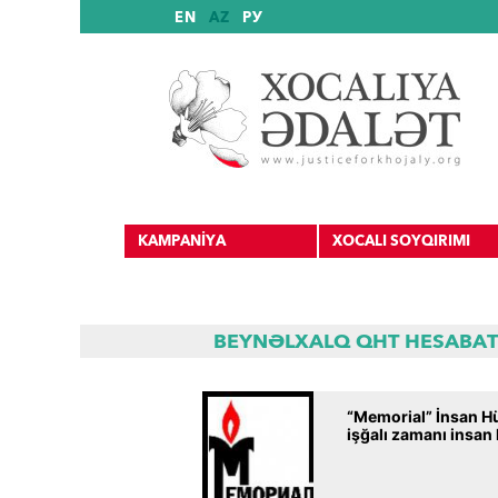
EN
AZ
РУ
KAMPANİYA
XOCALI SOYQIRIMI
BEYNƏLXALQ QHT HESABAT
Beynəlxalq mənbələr
“Memorial” İnsan Hü
Beynəlxalq tanınma
işğalı zamanı insan 