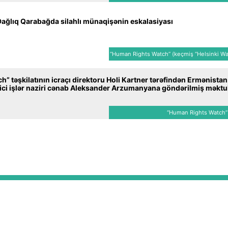
ağlıq Qarabağda silahlı münaqişənin eskalasiyası
“Human Rights Watch” (keçmiş “Helsinki Wat
” təşkilatının icraçı direktoru Holi Kartner tərəfindən Ermənistan
ici işlər naziri cənab Aleksander Arzumanyana göndərilmiş məkt
“Human Rights Watch” (