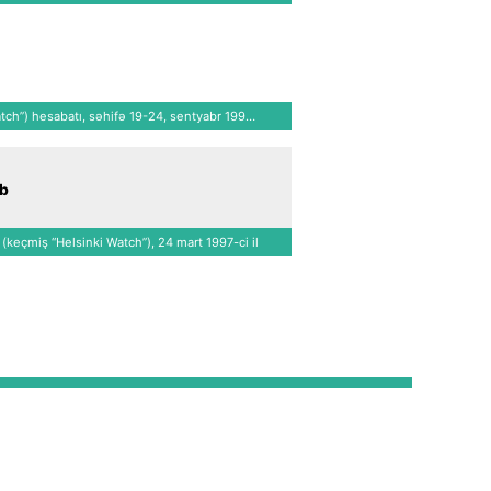
ch”) hesabatı, səhifə 19-24, sentyabr 1992-
ci il
ub
keçmiş “Helsinki Watch”), 24 mart 1997-ci il