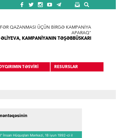
FƏR QAZANMASI ÜÇÜN BİRGƏ KAMPANİYA
APARAQ"
 ƏLİYEVA, KAMPANİYANIN TƏŞƏBBÜSKARI
OYQIRIMIN TƏSVİRİ
RESURSLAR
 məntəqəsinin
” İnsan Hüquqları Mərkəzi, 18 iyun 1992-ci il