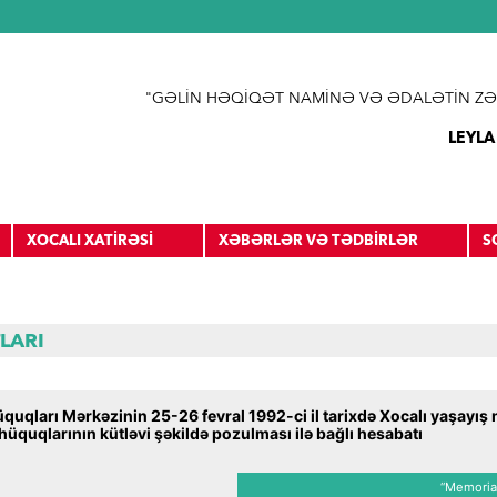
Jump to navigation
"GƏLİN HƏQİQƏT NAMİNƏ VƏ ƏDALƏTİN ZƏ
LEYLA
XOCALI XATİRƏSİ
XƏBƏRLƏR VƏ TƏDBİRLƏR
S
LARI
quqları Mərkəzinin 25-26 fevral 1992-ci il tarixdə Xocalı yaşayış
hüquqlarının kütləvi şəkildə pozulması ilə bağlı hesabatı
“Memorial