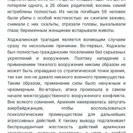
потеряли одного, а 26 обоих родителей; восемь семей
истреблены полностью. Из числа погибших 56 человек
были убиты с особой жестокостью: их сжигали заживо,
снимали с них скальпы, отрезали головы, выкалывали
глаза; беременным женщинам вспарывали животы.
Ходжалинская трагедия является вопиющим случаем
сразу по нескольким причинам. Во-первых, Ходжалы
был полностью гражданским поселением без серьезных
укреплений и вооружения. Поэтому нападение с
применением тяжелого вооружения никоим образом не
может быть оправдано со стратегической точки зрения,
так как оно не давало никакого военного преимущества.
Таким образом, применение силы было ненужным и
чрезмерным. Во-вторых, атака произошла в самом
начале межгосударственного вооруженного конфликта.
Вне всякого сомнения, Армения намеревалась запугать
азербайджанцев, чтобы воспользоваться
психологическим преимуществом для дальнейших
агрессивных действий. К такому выводу подталкивает
беспрецедентная жестокость действий армянских
захватчиков, включая расстрелы в упор с особой