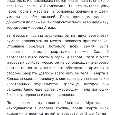
расстреляли с армянских постов или взяли в плен около
сел Нахчыванлы и Пирджамал. Те, кто пытался уйти
через горные массивы, в основном женщины и дети,
умерли от обморожений. Лишь единицам удалось
добраться до ближайшей подконтрольной Азербайджану
территории – города Агдам.
28 февраля группа журналистов на двух вертолетах
сумела проникнуть на место кровавого преступления.
Страшное зрелище потрясло всех: земля была
полностью покрыта мертвыми телами. Задачей
вертолетов было сесть в горах и забрать тела с мест
массовых убийств. Несмотря на сопровождение второго
вертолета, из-за интенсивного обстрела с армянской
стороны забрать удалось всего четыре тела. 1 марта в
Ходжалы смогла проникнуть еще одна группа местных и
иностранных журналистов. Зрелище, которое они
увидели, было еще более ужасающим. Тела погибших
были изуродованы и оскальпированы.
По словам журналиста Чингиза Мустафаева,
находящегося в составе группы, среди жертв были
«десятки и десятки детей в возрасте от 2 до 15 лет,