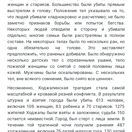
женщин и стариков. Большинство были убиты прямым
выстрелом в голову. Положение тел указывало на то,
что людей убивали хладнокровно и расчетливо; не было
заметно признаков борьбы или попыток бегства.
Некоторых людей отводили в сторону и убивали
отдельно; многие семьи были расстреляны в полном
составе. На некоторых телах было по несколько ран, но
одна обязательно на голове. Это заставляет
предположить, что раненых добивали. Было обнаружено
несколько детских тел с отрезанными ушами, тело
пожилой женщины со снятой с левой половины лица
кожей. Мужчины были оскальпированы. С нескольких
тел, вне всякого сомнения, было снято все ценное».
Несомненно, Ходжалинская трагедия стала самой
масштабной и кровавой резней конфликта. В результате
штурма и взятия города были убиты 613 человек,
включая 106 женщин, 63 ребенка и 70 стариков. 1275
жителей Ходжалы были взяты в заложники; судьба 150
остается неизвестной. Город был стерт с лица земли. В
течении той трагичной ночи получили ранения 487
ходжалинцев, включая 76 детей младше года. 130 детей