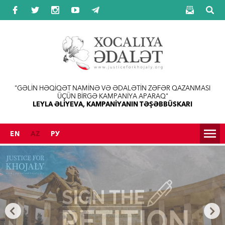
Jump to navigation
"GƏLİN HƏQİQƏT NAMİNƏ VƏ ƏDALƏTİN ZƏFƏR QAZANMASI
ÜÇÜN BİRGƏ KAMPANİYA APARAQ"
LEYLA ƏLİYEVA, KAMPANİYANIN TƏŞƏBBÜSKARI
EN
AZ
РУ