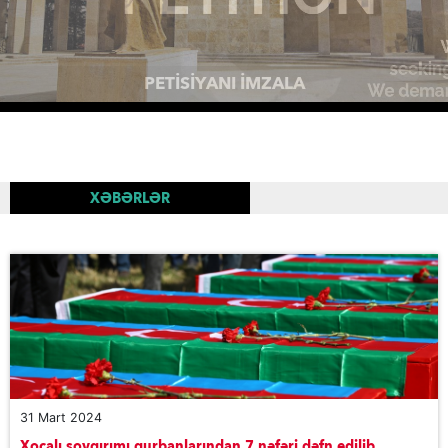
XOCALİ SOYQİRİMİ QURBANLARİNİN XATİRƏSİNƏ
DÜNYANİN MÜXTƏLİF BÖLGƏLƏRİNDƏ
UCALDİLMİŞ XATİRƏ KOMPLEKSLƏRİ
XƏBƏRLƏR
31 Mart 2024
Xocalı soyqırımı qurbanlarından 7 nəfəri dəfn edilib