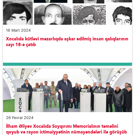
16 Mart 2024
Xocalıda kütləvi məzarlıqda aşkar edilmiş insan qalıqlarının
sayı 18-ə çatıb
26 Fevral 2024
İlham Əliyev Xocalıda Soyqırımı Memorialının təməlini
qoyub və rayon ictimaiyyətinin nümayəndələri ilə görüşüb