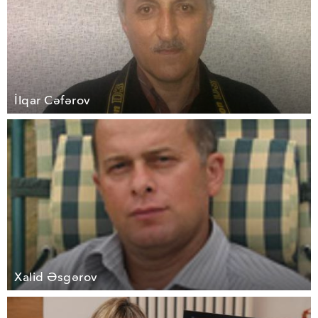
İlqar Cəfərov
Xalid Əsgərov