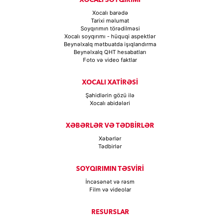
Xocalı barədə
Tarixi məlumat
Soyqırımın törədilməsi
Xocalı soyqırımı - hüquqi aspektlər
Beynəlxalq mətbuatda işıqlandırma
Beynəlxalq QHT hesabatları
Foto və video faktlar
XOCALI XATİRƏSİ
Şahidlərin gözü ilə
Xocalı abidələri
XƏBƏRLƏR VƏ TƏDBİRLƏR
Xəbərlər
Tədbirlər
SOYQIRIMIN TƏSVİRİ
İncəsənət və rəsm
Film və videolar
RESURSLAR