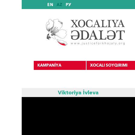
EN
AZ
РУ
KAMPANİYA
XOCALI SOYQIRIMI
Viktoriya İvleva
Beynəlxalq mənbələr
Beynəlxalq tanınma