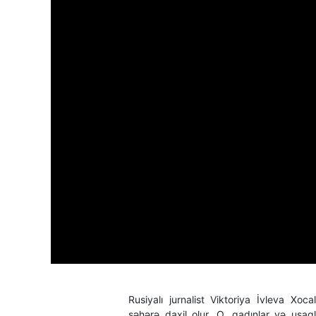
Rusiyalı jurnalist Viktoriya İvleva Xoca
şəhərə daxil olur. O, qadınlar və uşaql