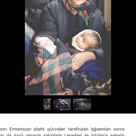
lının Ermənistan silahlı qüvvələri tərəfindən işğalından sonra
ar da daxil olmaqla sakinlərin cəsədləri ilə örtülmüş şəhərin