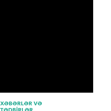
XƏBƏRLƏR VƏ
TƏDBİRLƏR