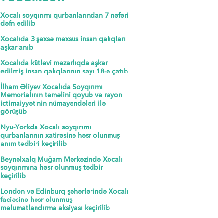
Xocalı soyqırımı qurbanlarından 7 nəfəri
dəfn edilib
Xocalıda 3 şəxsə məxsus insan qalıqları
aşkarlanıb
Xocalıda kütləvi məzarlıqda aşkar
edilmiş insan qalıqlarının sayı 18-ə çatıb
İlham Əliyev Xocalıda Soyqırımı
Memorialının təməlini qoyub və rayon
ictimaiyyətinin nümayəndələri ilə
görüşüb
Nyu-Yorkda Xocalı soyqırımı
qurbanlarının xatirəsinə həsr olunmuş
anım tədbiri keçirilib
Beynəlxalq Muğam Mərkəzində Xocalı
soyqırımına həsr olunmuş tədbir
keçirilib
London və Edinburq şəhərlərində Xocalı
faciəsinə həsr olunmuş
məlumatlandırma aksiyası keçirilib