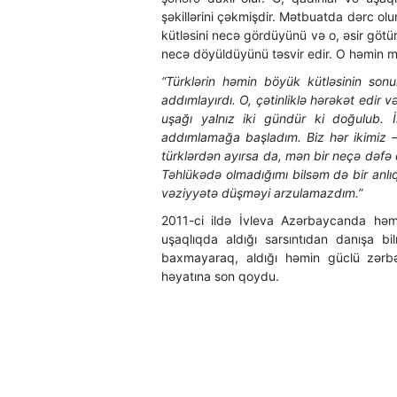
şəkillərini çəkmişdir. Mətbuatda dərc ol
kütləsini necə gördüyünü və o, əsir göt
necə döyüldüyünü təsvir edir. O həmin mə
“Türklərin həmin böyük kütləsinin son
addımlayırdı. O, çətinliklə hərəkət edir 
uşağı yalnız iki gündür ki doğulub. 
addımlamağa başladım. Biz hər ikimiz –
türklərdən ayırsa da, mən bir neçə dəf
Təhlükədə olmadığımı bilsəm də bir anl
vəziyyətə düşməyi arzulamazdım.”
2011-ci ildə İvleva Azərbaycanda həm
uşaqlıqda aldığı sarsıntıdan danışa 
baxmayaraq, aldığı həmin güclü zərbə
həyatına son qoydu.