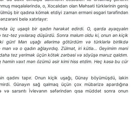
unmuş məqalələrində, o, Xocalıdan olan Məhsəti türklərinin geniş
ürülmüş bir qadına kömək etdiyi zaman erməni əsgəri tərəfindən
nzərəni belə xatırlayır:
unda üç uşaqlı bir qadın hərəkət edirdi. O, qarda ayaqyalın
və tez-tez yıxılaraq düşürdü. Sonra məlum oldu ki, onun ən kiçik
İki gün! Mən uşağı əllərimə götürdüm və türklərlə birlikdə
 mən və o qadın ağlayırdıq. Zülmət, iri kütlə… Geyimim məni
ə daha tez yerimək üçün kötək zərbəsi və söyüşə məruz qaldım.
ıq həmin vaxt mən özümü əsir kimi hiss etdim. Heç kəsə bu cür
in qadını tapır. Onun kiçik uşağı, Günay böyümüşdü, lakin
bilmirdi. Günayın sağ qalmaq üçün çox mübarizə apardığına
 və sarsıntı İvlevanın səfərindən qısa müddət sonra onun