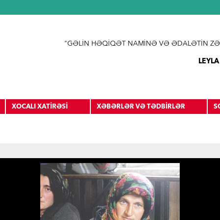
Jump to navigation
"GƏLİN HƏQİQƏT NAMİNƏ VƏ ƏDALƏTİN ZƏ
LEYLA
XOCALI XATİRƏSİ
XƏBƏRLƏR VƏ TƏDBİRLƏR
S