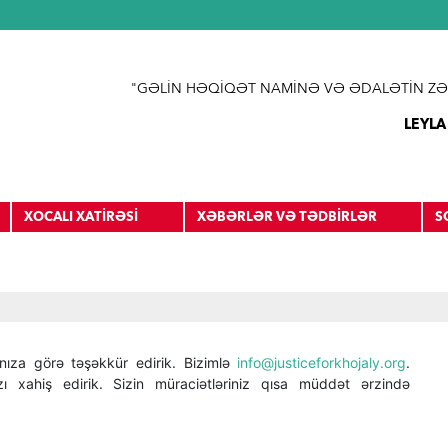
Jump to navigation
"GƏLİN HƏQİQƏT NAMİNƏ VƏ ƏDALƏTİN ZƏ
LEYLA
XOCALI XATİRƏSİ
XƏBƏRLƏR VƏ TƏDBİRLƏR
S
ıza görə təşəkkür edirik. Bizimlə
info@justiceforkhojaly.org
.
zı xahiş edirik. Sizin müraciətləriniz qısa müddət ərzində