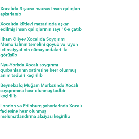
Xocalıda 3 şəxsə məxsus insan qalıqları
aşkarlanıb
Xocalıda kütləvi məzarlıqda aşkar
edilmiş insan qalıqlarının sayı 18-ə çatıb
İlham Əliyev Xocalıda Soyqırımı
Memorialının təməlini qoyub və rayon
ictimaiyyətinin nümayəndələri ilə
görüşüb
Nyu-Yorkda Xocalı soyqırımı
qurbanlarının xatirəsinə həsr olunmuş
anım tədbiri keçirilib
Beynəlxalq Muğam Mərkəzində Xocalı
soyqırımına həsr olunmuş tədbir
keçirilib
London və Edinburq şəhərlərində Xocalı
faciəsinə həsr olunmuş
məlumatlandırma aksiyası keçirilib