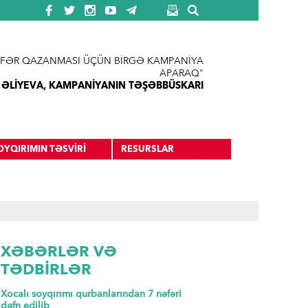
FƏR QAZANMASI ÜÇÜN BİRGƏ KAMPANİYA
APARAQ"
 ƏLİYEVA, KAMPANİYANIN TƏŞƏBBÜSKARI
OYQIRIMIN TƏSVİRİ
RESURSLAR
XƏBƏRLƏR VƏ
TƏDBİRLƏR
Xocalı soyqırımı qurbanlarından 7 nəfəri
dəfn edilib