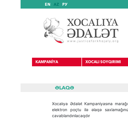
EN
AZ
РУ
KAMPANİYA
XOCALI SOYQIRIMI
ƏLAQƏ
Beynəlxalq mənbələr
Xocalıya Ədalət Kampaniyasına marağın
elektron poçtu ilə əlaqə saxlamağını
Beynəlxalq tanınma
cavablandırılacaqdır