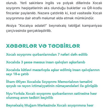
olunub. Yerli sakinlərə ingilis və polyak dillərində Xocalı
soyqırımı həqiqətlərinin əks olunduğu bukletlər və QR-kodlu
fincanlar paylanılıb. Nəzərə çatdırılıb ki, kod vasitəsilə Xocalı
soyqırımına dair ətraflı məlumat əldə etmək mümkündür.
Aksiya “Xocalıya ədalət!” beynəlxalq təbliğat kampaniyası
çərçivəsində gerçəkləşdirilib.
XƏBƏRLƏR VƏ TƏDBİRLƏR
Xocalı soyqırımı qurbanlarından 7 nəfəri dəfn edilib
Xocalıda 3 şəxsə məxsus insan qalıqları aşkarlanıb
Xocalıda kütləvi məzarlıqda aşkar edilmiş insan qalıqlarının
sayı 18-ə çatıb
İlham Əliyev Xocalıda Soyqırımı Memorialının təməlini
qoyub və rayon ictimaiyyətinin nümayəndələri ilə görüşüb
Nyu-Yorkda Xocalı soyqırımı qurbanlarının xatirəsinə həsr
olunmuş anım tədbiri keçirilib
Beynəlxalq Muğam Mərkəzində Xocalı soyqırımına həsr