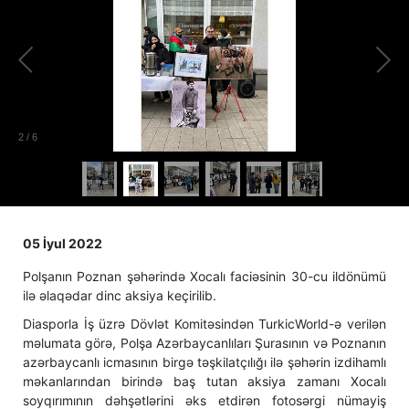
2
/
6
05 İyul 2022
Polşanın Poznan şəhərində Xocalı faciəsinin 30-cu ildönümü
ilə əlaqədar dinc aksiya keçirilib.
Diasporla İş üzrə Dövlət Komitəsindən TurkicWorld-ə verilən
məlumata görə, Polşa Azərbaycanlıları Şurasının və Poznanın
azərbaycanlı icmasının birgə təşkilatçılığı ilə şəhərin izdihamlı
məkanlarından birində baş tutan aksiya zamanı Xocalı
soyqırımının dəhşətlərini əks etdirən fotosərgi nümayiş