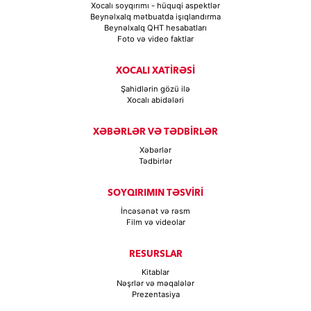
Xocalı soyqırımı - hüquqi aspektlər
Beynəlxalq mətbuatda işıqlandırma
Beynəlxalq QHT hesabatları
Foto və video faktlar
XOCALI XATİRƏSİ
Şahidlərin gözü ilə
Xocalı abidələri
XƏBƏRLƏR VƏ TƏDBİRLƏR
Xəbərlər
Tədbirlər
SOYQIRIMIN TƏSVİRİ
İncəsənət və rəsm
Film və videolar
RESURSLAR
Kitablar
Nəşrlər və məqalələr
Prezentasiya