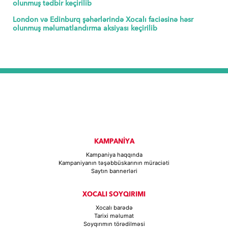
olunmuş tədbir keçirilib
London və Edinburq şəhərlərində Xocalı faciəsinə həsr
olunmuş məlumatlandırma aksiyası keçirilib
KAMPANİYA
Kampaniya haqqında
Kampaniyanın təşəbbüskarının müraciəti
Saytın bannerləri
XOCALI SOYQIRIMI
Xocalı barədə
Tarixi məlumat
Soyqırımın törədilməsi