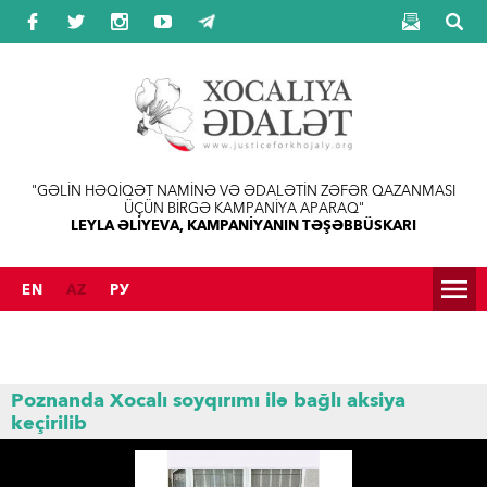
Jump to navigation
"GƏLİN HƏQİQƏT NAMİNƏ VƏ ƏDALƏTİN ZƏFƏR QAZANMASI
ÜÇÜN BİRGƏ KAMPANİYA APARAQ"
LEYLA ƏLİYEVA, KAMPANİYANIN TƏŞƏBBÜSKARI
EN
AZ
РУ
Poznanda Xocalı soyqırımı ilə bağlı aksiya
keçirilib