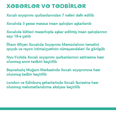
XƏBƏRLƏR VƏ TƏDBİRLƏR
Xocalı soyqırımı qurbanlarından 7 nəfəri dəfn edilib
Xocalıda 3 şəxsə məxsus insan qalıqları aşkarlanıb
Xocalıda kütləvi məzarlıqda aşkar edilmiş insan qalıqlarının
sayı 18-ə çatıb
İlham Əliyev Xocalıda Soyqırımı Memorialının təməlini
qoyub və rayon ictimaiyyətinin nümayəndələri ilə görüşüb
Nyu-Yorkda Xocalı soyqırımı qurbanlarının xatirəsinə həsr
olunmuş anım tədbiri keçirilib
Beynəlxalq Muğam Mərkəzində Xocalı soyqırımına həsr
olunmuş tədbir keçirilib
London və Edinburq şəhərlərində Xocalı faciəsinə həsr
olunmuş məlumatlandırma aksiyası keçirilib