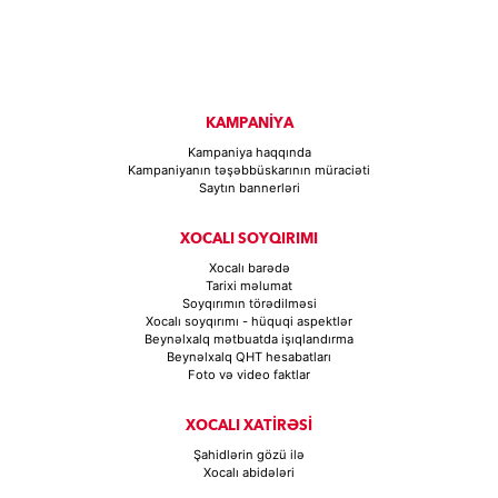
KAMPANİYA
Kampaniya haqqında
Kampaniyanın təşəbbüskarının müraciəti
Saytın bannerləri
XOCALI SOYQIRIMI
Xocalı barədə
Tarixi məlumat
Soyqırımın törədilməsi
Xocalı soyqırımı - hüquqi aspektlər
Beynəlxalq mətbuatda işıqlandırma
Beynəlxalq QHT hesabatları
Foto və video faktlar
XOCALI XATİRƏSİ
Şahidlərin gözü ilə
Xocalı abidələri