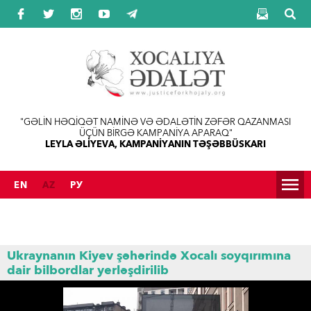
Jump to navigation
"GƏLİN HƏQİQƏT NAMİNƏ VƏ ƏDALƏTİN ZƏFƏR QAZANMASI
ÜÇÜN BİRGƏ KAMPANİYA APARAQ"
LEYLA ƏLİYEVA, KAMPANİYANIN TƏŞƏBBÜSKARI
EN
AZ
РУ
Ukraynanın Kiyev şəhərində Xocalı soyqırımına
dair bilbordlar yerləşdirilib