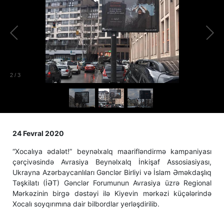
2
/
3
24 Fevral 2020
“Xocalıya ədalət!” beynəlxalq maarifləndirmə kampaniyası
çərçivəsində Avrasiya Beynəlxalq İnkişaf Assosiasiyası,
Ukrayna Azərbaycanlıları Gənclər Birliyi və İslam Əməkdaşlıq
Təşkilatı (İƏT) Gənclər Forumunun Avrasiya üzrə Regional
Mərkəzinin birgə dəstəyi ilə Kiyevin mərkəzi küçələrində
Xocalı soyqırımına dair bilbordlar yerləşdirilib.